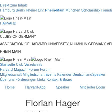
Direkt zum Inhalt
Hamburg
Berlin
Rhein-Ruhr
Rhein-Main
München
Scholarship Founda
HARVARD
CLUBS
OF
GERMANY
ASSOCIATION OF HARVARD UNIVERSITY ALUMNI IN GERMANY V
RHEIN-MAIN
Startseite
Club-Verzeichnis
Harvard-Magazin
Forum
Forum
Mitgliedschaft
Mitgliedschaft
Events
Kalender Deutschland
Speaker
Über uns
Förderungen
Links
Kontakt & Board
Home
Harvard-App
Speaker
Mitglieder Login
Florian Hager