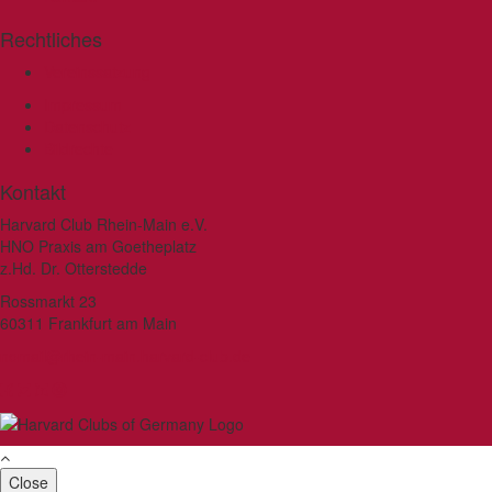
Rechtliches
Vereinssatzung
Impressum
Datenschutz
Bildrechte
Kontakt
Harvard Club Rhein-Main e.V.
HNO Praxis am Goetheplatz
z.Hd. Dr. Otterstedde
Rossmarkt 23
60311 Frankfurt am Main
nomail@rhein-main.harvard-club.de
Close