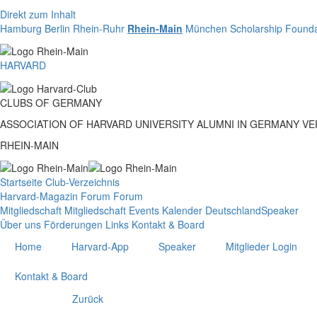
Direkt zum Inhalt
Hamburg
Berlin
Rhein-Ruhr
Rhein-Main
München
Scholarship Founda
HARVARD
CLUBS
OF
GERMANY
ASSOCIATION OF HARVARD UNIVERSITY ALUMNI IN GERMANY V
RHEIN-MAIN
Startseite
Club-Verzeichnis
Harvard-Magazin
Forum
Forum
Mitgliedschaft
Mitgliedschaft
Events
Kalender Deutschland
Speaker
Über uns
Förderungen
Links
Kontakt & Board
Home
Harvard-App
Speaker
Mitglieder Login
Kontakt & Board
Zurück