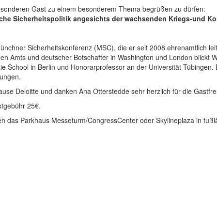
z besonderen Gast zu einem besonderem Thema begrüßen zu dürfen:
he Sicherheitspolitik angesichts der wachsenden Kriegs-und Kon
 Münchner Sicherheitskonferenz (MSC), die er seit 2008 ehrenamtlich lei
en Amts und deutscher Botschafter in Washington und London blickt Wo
rtie School in Berlin und Honorarprofessor an der Universität Tübingen
lungen.
ause Deloitte und danken Ana Otterstedde sehr herzlich für die Gastfr
stgebühr 25€.
len das Parkhaus Messeturm/CongressCenter oder Skylineplaza in fußlä