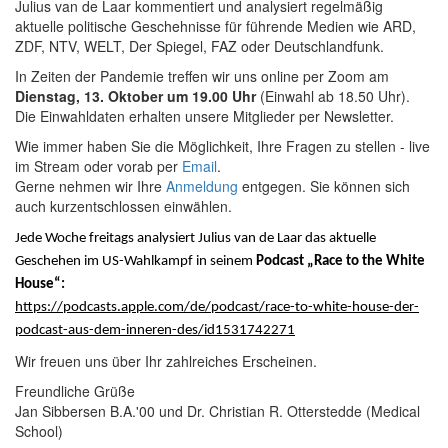
Julius van de Laar kommentiert und analysiert regelmäßig
aktuelle politische Geschehnisse für führende Medien wie ARD,
ZDF, NTV, WELT, Der Spiegel, FAZ oder Deutschlandfunk.
In Zeiten der Pandemie treffen wir uns online per Zoom am
Dienstag, 13. Oktober um 19.00 Uhr
(Einwahl ab 18.50 Uhr).
Die Einwahldaten erhalten unsere Mitglieder per Newsletter.
Wie immer haben Sie die Möglichkeit, Ihre Fragen zu stellen - live
im Stream oder vorab per
Email
.
Gerne nehmen wir Ihre
Anmeldung
entgegen. Sie können sich
auch kurzentschlossen einwählen.
Jede Woche freitags analysiert Julius van de Laar das aktuelle
Geschehen im US-Wahlkampf in seinem
Podcast „Race to the White
House“:
https://podcasts.apple.com/de/podcast/race-to-white-house-der-
podcast-aus-dem-inneren-des/id1531742271
Wir freuen uns über Ihr zahlreiches Erscheinen.
Freundliche Grüße
Jan Sibbersen B.A.'00 und Dr. Christian R. Otterstedde (Medical
School)