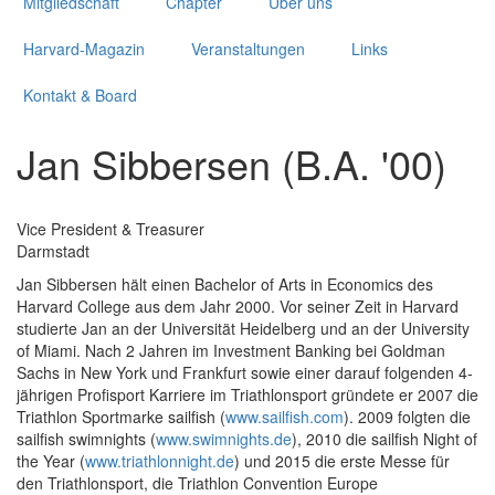
Mitgliedschaft
Chapter
Über uns
Harvard-Magazin
Veranstaltungen
Links
Kontakt & Board
Jan Sibbersen (B.A. '00)
Vice President & Treasurer
Darmstadt
Jan Sibbersen hält einen Bachelor of Arts in Economics des
Harvard College aus dem Jahr 2000. Vor seiner Zeit in Harvard
studierte Jan an der Universität Heidelberg und an der University
of Miami. Nach 2 Jahren im Investment Banking bei Goldman
Sachs in New York und Frankfurt sowie einer darauf folgenden 4-
jährigen Profisport Karriere im Triathlonsport gründete er 2007 die
Triathlon Sportmarke sailfish (
www.sailfish.com
). 2009 folgten die
sailfish swimnights (
www.swimnights.de
), 2010 die sailfish Night of
the Year (
www.triathlonnight.de
) und 2015 die erste Messe für
den Triathlonsport, die Triathlon Convention Europe