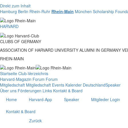
Direkt zum Inhalt
Hamburg
Berlin
Rhein-Ruhr
Rhein-Main
München
Scholarship Founda
HARVARD
CLUBS
OF
GERMANY
ASSOCIATION OF HARVARD UNIVERSITY ALUMNI IN GERMANY V
RHEIN-MAIN
Startseite
Club-Verzeichnis
Harvard-Magazin
Forum
Forum
Mitgliedschaft
Mitgliedschaft
Events
Kalender Deutschland
Speaker
Über uns
Förderungen
Links
Kontakt & Board
Home
Harvard-App
Speaker
Mitglieder Login
Kontakt & Board
Zurück