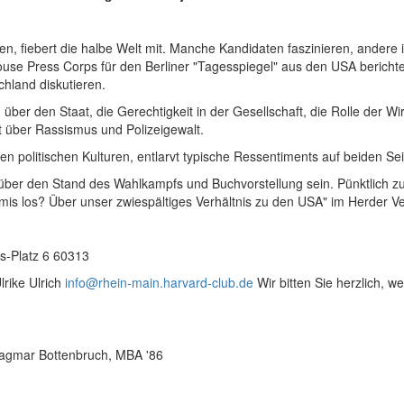
 fiebert die halbe Welt mit. Manche Kandidaten faszinieren, andere ir
use Press Corps für den Berliner "Tagesspiegel" aus den USA berichtet
hland diskutieren.
er den Staat, die Gerechtigkeit in der Gesellschaft, die Rolle der Wirt
 über Rassismus und Polizeigewalt.
en politischen Kulturen, entlarvt typische Ressentiments auf beiden Seit
 über den Stand des Wahlkampfs und Buchvorstellung sein. Pünktlich z
mis los? Über unser zwiespältiges Verhältnis zu den USA" im Herder Ve
is-Platz 6 60313
lrike Ulrich
info@rhein-main.harvard-club.de
Wir bitten Sie herzlich, w
Dagmar Bottenbruch, MBA '86