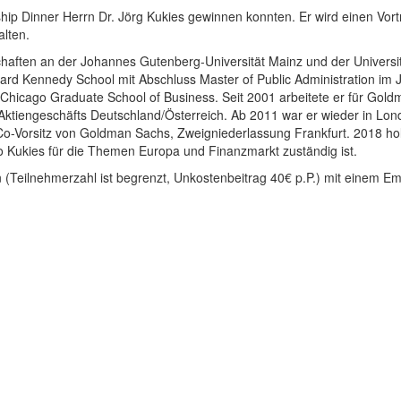
ership Dinner Herrn Dr. Jörg Kukies gewinnen konnten. Er wird einen V
lten.
chaften an der Johannes Gutenberg-Universität Mainz und der Universi
vard Kennedy School mit Abschluss Master of Public Administration im
 Chicago Graduate School of Business. Seit 2001 arbeitete er für Gold
Aktiengeschäfts Deutschland/Österreich. Ab 2011 war er wieder in Lond
o-Vorsitz von Goldman Sachs, Zweigniederlassung Frankfurt. 2018 holt
wo Kukies für die Themen Europa und Finanzmarkt zuständig ist.
n (Teilnehmerzahl ist begrenzt, Unkostenbeitrag 40€ p.P.) mit einem E