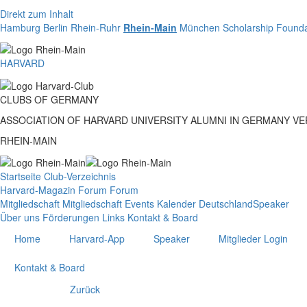
Direkt zum Inhalt
Hamburg
Berlin
Rhein-Ruhr
Rhein-Main
München
Scholarship Founda
HARVARD
CLUBS
OF
GERMANY
ASSOCIATION OF HARVARD UNIVERSITY ALUMNI IN GERMANY V
RHEIN-MAIN
Startseite
Club-Verzeichnis
Harvard-Magazin
Forum
Forum
Mitgliedschaft
Mitgliedschaft
Events
Kalender Deutschland
Speaker
Über uns
Förderungen
Links
Kontakt & Board
Home
Harvard-App
Speaker
Mitglieder Login
Kontakt & Board
Zurück