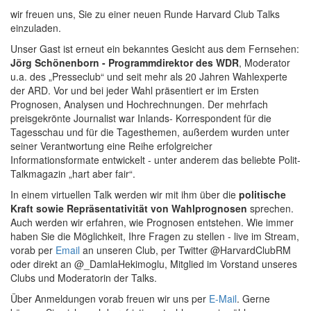
wir freuen uns, Sie zu einer neuen Runde Harvard Club Talks
einzuladen.
Unser Gast ist erneut ein bekanntes Gesicht aus dem Fernsehen:
Jörg Schönenborn - Programmdirektor des WDR
, Moderator
u.a. des „Presseclub“ und seit mehr als 20 Jahren Wahlexperte
der ARD. Vor und bei jeder Wahl präsentiert er im Ersten
Prognosen, Analysen und Hochrechnungen. Der mehrfach
preisgekrönte Journalist war Inlands- Korrespondent für die
Tagesschau und für die Tagesthemen, außerdem wurden unter
seiner Verantwortung eine Reihe erfolgreicher
Informationsformate entwickelt - unter anderem das beliebte Polit-
Talkmagazin „hart aber fair“.
In einem virtuellen Talk werden wir mit ihm über die
politische
Kraft sowie Repräsentativität von Wahlprognosen
sprechen.
Auch werden wir erfahren, wie Prognosen entstehen. Wie immer
haben Sie die Möglichkeit, Ihre Fragen zu stellen - live im Stream,
vorab per
Email
an unseren Club, per Twitter @HarvardClubRM
oder direkt an @_DamlaHekimoglu, Mitglied im Vorstand unseres
Clubs und Moderatorin der Talks.
Über Anmeldungen vorab freuen wir uns per
E-Mail
. Gerne