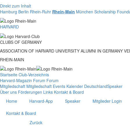
Direkt zum Inhalt
Hamburg
Berlin
Rhein-Ruhr
Rhein-Main
München
Scholarship Founda
HARVARD
CLUBS
OF
GERMANY
ASSOCIATION OF HARVARD UNIVERSITY ALUMNI IN GERMANY V
RHEIN-MAIN
Startseite
Club-Verzeichnis
Harvard-Magazin
Forum
Forum
Mitgliedschaft
Mitgliedschaft
Events
Kalender Deutschland
Speaker
Über uns
Förderungen
Links
Kontakt & Board
Home
Harvard-App
Speaker
Mitglieder Login
Kontakt & Board
Zurück