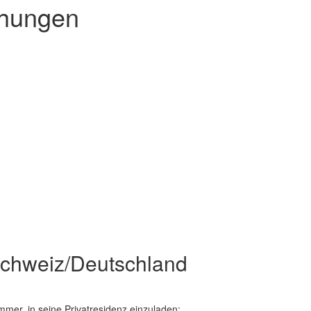
ehungen
Schweiz/Deutschland
mer, in seine Privatresidenz einzuladen: