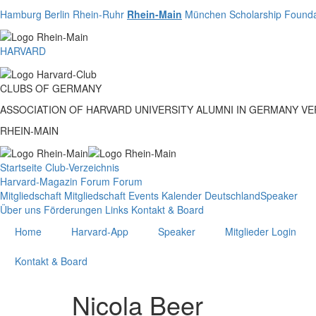
Direkt
Hamburg
Berlin
Rhein-Ruhr
Rhein-Main
München
Scholarship Founda
zum
Inhalt
HARVARD
CLUBS
OF
GERMANY
ASSOCIATION OF HARVARD UNIVERSITY ALUMNI IN GERMANY V
RHEIN-MAIN
Startseite
Club-Verzeichnis
Harvard-Magazin
Forum
Forum
Mitgliedschaft
Mitgliedschaft
Events
Kalender Deutschland
Speaker
Über uns
Förderungen
Links
Kontakt & Board
Home
Harvard-App
Speaker
Mitglieder Login
Kontakt & Board
Nicola Beer